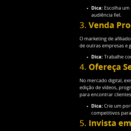
Dica:
Escolha um n
audiência fiel.
3.
Venda Pro
O marketing de afiliad
de outras empresas e 
Dica:
Trabalhe com
4.
Ofereça Se
No mercado digital, ex
edição de vídeos, pro
para encontrar clientes
Dica:
Crie um port
competitivos para 
5.
Invista e