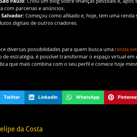
 São Paulo:
Criou um blog sobre finanças pessoais e, após
a com parcerias e anúncios.
 Salvador:
Começou como afiliado e, hoje, tem uma renda si
os digitais de outros criadores.
rece diversas possibilidades para quem busca uma
renda ext
 de estratégia, é possível transformar o espaço virtual em
 dica que mais combina com o seu perfil e comece hoje me
Gostou deste post?
Compartilhe em suas redes
Twitter
LinkedIn
WhatsApp
Pinteres
elipe da Costa