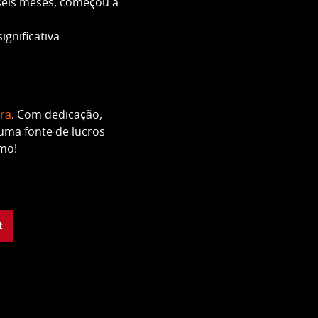
 seis meses, começou a
gnificativa
ra
. Com dedicação,
 uma fonte de lucros
smo!
t